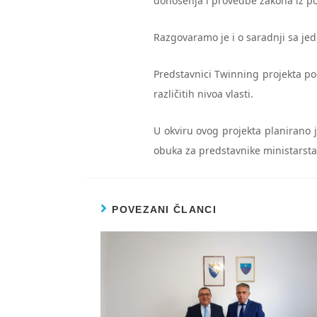
donošenja i provedbe zakona iz pod
Razgovaramo je i o saradnji sa je
Predstavnici Twinning projekta pod
različitih nivoa vlasti.
U okviru ovog projekta planirano 
obuka za predstavnike ministarstav
POVEZANI ČLANCI