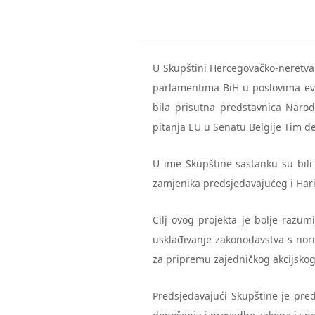
U Skupštini Hercegovačko-neretva
parlamentima BiH u poslovima evro
bila prisutna predstavnica Narod
pitanja EU u Senatu Belgije Tim de
U ime Skupštine sastanku su bili 
zamjenika predsjedavajućeg i Hari
Cilj ovog projekta je bolje razum
usklađivanje zakonodavstva s nor
za pripremu zajedničkog akcijskog
Predsjedavajući Skupštine je pred