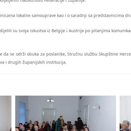
ijeljenih nadležnosti Federacije i županije.
dinicama lokalne samouprave kao i o saradnji sa predstavnicima dr
ijelili su svoja iskustva iz Belgije i Austrije po pitanjima komunik
je da se održi obuka za poslanike, Stručnu službu Skupštine Herc
a i drugih županijskih institucija.