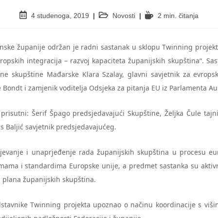
4 studenoga, 2019
Novosti
2 min. čitanja
nske županije održan je radni sastanak u sklopu Twinning projekt
pskih integracija – razvoj kapaciteta županijskih skupština“. Sa
ne skupštine Mađarske Klara Szalay, glavni savjetnik za evropsk
 Bondt i zamjenik voditelja Odsjeka za pitanja EU iz Parlamenta Aus
prisutni: Šerif Špago predsjedavajući Skupštine, Željka Čule tajni
s Baljić savjetnik predsjedavajućeg.
ijevanje i unaprjeđenje rada županijskih skupština u procesu eur
mama i standardima Europske unije, a predmet sastanka su aktiv
 plana županijskih skupština.
stavnike Twinning projekta upoznao o načinu koordinacije s višim