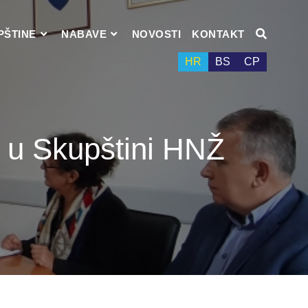
PŠTINE
NABAVE
NOVOSTI
KONTAKT
HR
BS
СР
k u Skupštini HNŽ