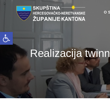
O 
Open toolbar
Realizacija twin