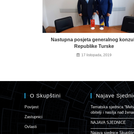
Nastupna posjeta generalnog konzu
Republike Turske
17 listopada, 2019
O Skupštini
Najave Sjedni
Povijest
Tematska sjednica “Mehan
obitelji i nasilja nad že
Zastupnici
NAJAVA SJEDNICE
Ovlasti
Najava sjednice Skupšti