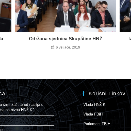
la
Održana sjednica Skupštine HNŽ
I
6 veljače, 2019
ca
Korisni Linkovi
izmi zaštite od nasilja u
Vlada HNŽ-K
nama na nivou HNŽ-K”
Vlada FBiH
Parlament FBiH
ne