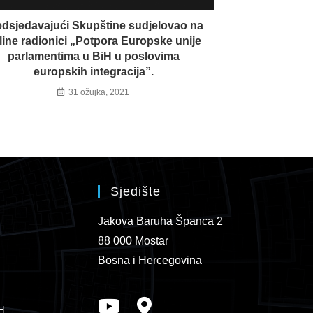
edsjedavajući Skupštine sudjelovao na
line radionici „Potpora Europske unije
parlamentima u BiH u poslovima
europskih integracija”.
31 ožujka, 2021
Sjedište
Jakova Baruha Španca 2
88 000 Mostar
Bosna i Hercegovina
H