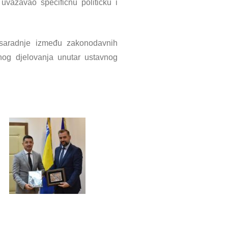
važavao specifičnu političku i
 saradnje između zakonodavnih
anog djelovanja unutar ustavnog