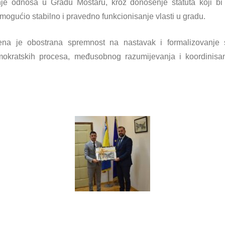
je odnosa u Gradu Mostaru, kroz donošenje statuta koji bi u
omogućio stabilno i pravedno funkcionisanje vlasti u gradu.
žena je obostrana spremnost na nastavak i formalizovanje
demokratskih procesa, međusobnog razumijevanja i koordinis