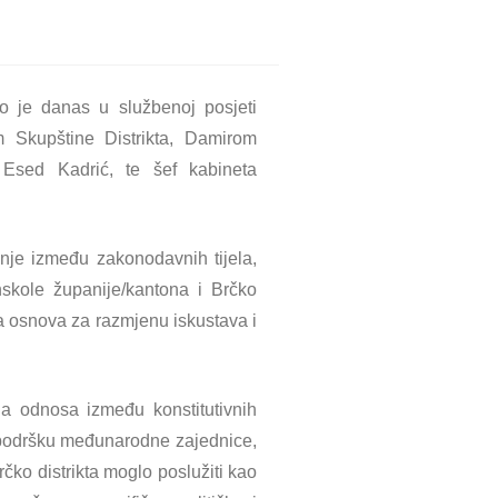
o je danas u službenoj posjeti
m Skupštine Distrikta, Damirom
 Esed Kadrić, te šef kabineta
dnje između zakonodavnih tijela,
nskole županije/kantona i Brčko
dna osnova za razmjenu iskustava i
ja odnosa između konstitutivnih
uz podršku međunarodne zajednice,
čko distrikta moglo poslužiti kao