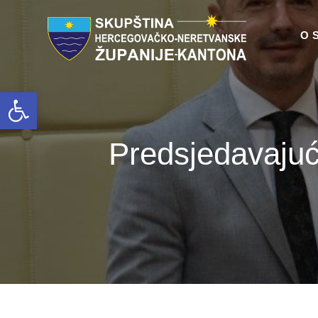
O 
Open toolbar
Predsjedavajući