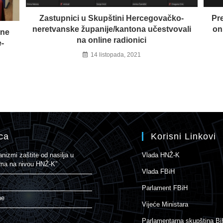
Zastupnici u Skupštini Hercegovačko-
Pr
neretvanske županije/kantona učestvovali
on
ine
na online radionici
-
14 listopada, 2021
ca
Korisni Linkovi
izmi zaštite od nasilja u
Vlada HNŽ-K
nama na nivou HNŽ-K”
Vlada FBiH
Parlament FBiH
ne
Vijeće Ministara
Parlamentarna skupština Bi