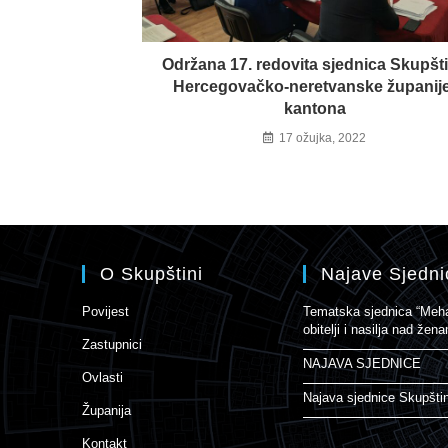
Održana 17. redovita sjednica Skupšt
Hercegovačko-neretvanske županije
kantona
17 ožujka, 2022
O Skupštini
Najave Sjedni
Povijest
Tematska sjednica “Mehan
obitelji i nasilja nad že
Zastupnici
NAJAVA SJEDNICE
Ovlasti
Najava sjednice Skupšti
Županija
Kontakt