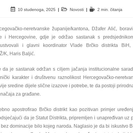
10 studenoga, 2025
Novosti
2 min. čitanja
cegovačko-neretvanske županije/kantona, Džafer Alić, boravi
ne i Hercegovine, gdje je održao sastanak s predsjedniko
ustvovali i glavni koordinator Vlade Brčko distrikta BiH,
K, Haris Baljić.
e da je sastanak održan s ciljem jačanja institucionalne sara
nički karakter i društvenu raznolikost Hercegovačko-neretva
dvije sredine dijele slične izazove i potrebe, te da postoji priro
značaja za građane.
bno apostrofirao Brčko distrikt kao pozitivan primjer uređen
podsjećajući da je Statut Distrikta, pripremljen i unapređivan 
bez dominacije bilo kojeg naroda. Naglasio je da bi iskustvo Br