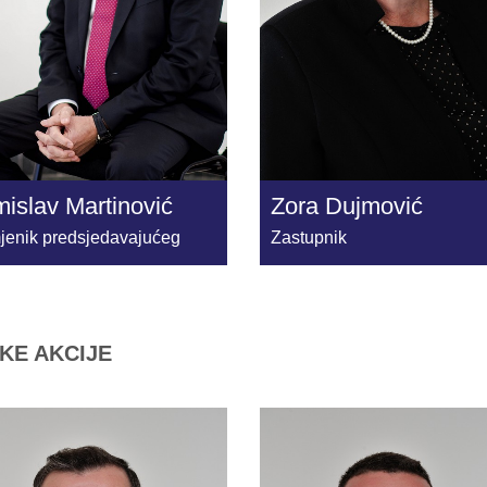
islav Martinović
Zora Dujmović
jenik predsjedavajućeg
Zastupnik
KE AKCIJE