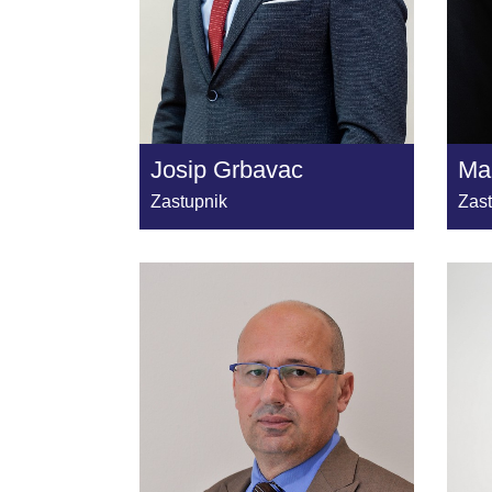
Josip Grbavac
Mar
Zastupnik
Zas