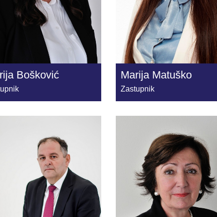
ija Bošković
Marija Matuško
tupnik
Zastupnik