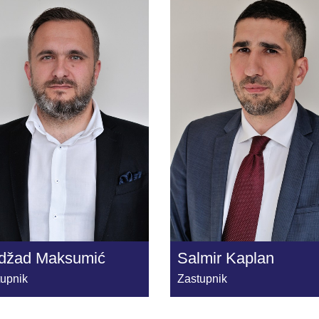
džad Maksumić
Salmir Kaplan
tupnik
Zastupnik