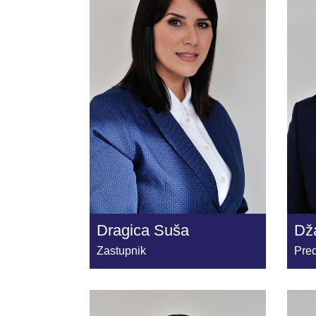
Dragica Suša
Dža
Zastupnik
Pred