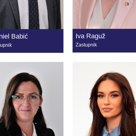
Iva Raguž
iel Babić
Zastupnik
tupnik