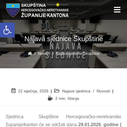
Open toolbar
Najava sjednice Skupštine
>
Novosti
>
Najava sjednice Skupštine
22 siječnja, 2026
Najave sjednica
/
Novosti
2 min. čitanja
Sjednica Skupštine Hercegovačko-neretvanske
županije/kanton će se održati dana
29.01.2026. godine (