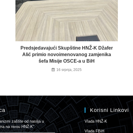
Predsjedavajući Skupštine HNŽ-K Džafer
Alić primio novoimenovanog zamjenika
šefa Misije OSCE-a u BiH
16 srpnja, 2025
ca
Korisni Linkovi
izmi zaštite od nasilja u
Vlada HNŽ-K
nama na nivou HNŽ-K”
Vlada FBiH