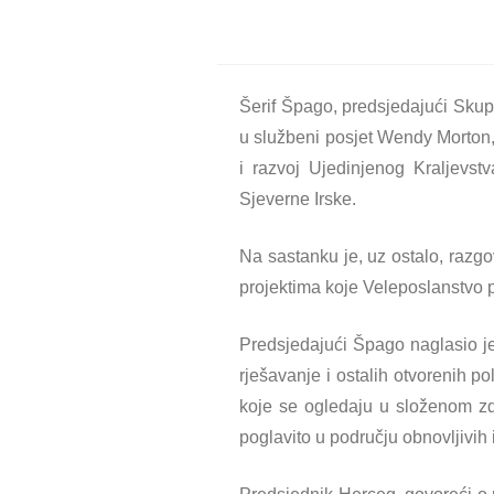
Šerif Špago, predsjedajući Sku
u službeni posjet Wendy Morton,
i razvoj Ujedinjenog Kraljevstv
Sjeverne Irske.
Na sastanku je, uz ostalo, razg
projektima koje Veleposlanstvo 
Predsjedajući Špago naglasio je
rješavanje i ostalih otvorenih po
koje se ogledaju u složenom zd
poglavito u području obnovljivih i