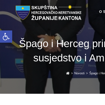
O 
Open toolbar
Špago i Herceg pri
susjedstvo i Am
>
Novosti
>
Špago i Her