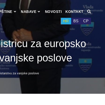
PŠTINE
NABAVE
NOVOSTI
KONTAKT
HR
BS
СР
istricu za europsko
 vanjske poslove
istarstvu za vanjske poslove