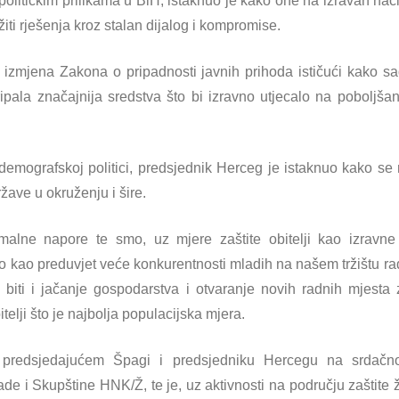
političkim prilikama u BiH, istaknuo je kako one na izravan nač
žiti rješenja kroz stalan dijalog i kompromise.
izmjena Zakona o pripadnosti javnih prihoda ističući kako sa
ipala značajnija sredstva što bi izravno utjecalo na poboljša
demografskoj politici, predsjednik Herceg je istaknuo kako se 
ave u okruženju i šire.
malne napore te smo, uz mjere zaštite obitelji kao izravne 
vo kao preduvjet veće konkurentnosti mladih na našem tržištu ra
ra biti i jačanje gospodarstva i otvaranje novih radnih mjest
telji što je najbolja populacijska mjera.
je predsjedajućem Špagi i predsjedniku Hercegu na srdačn
e i Skupštine HNK/Ž, te je, uz aktivnosti na području zaštite žr