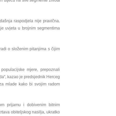
in utječu na sve segmente života
dašnja raspodjela nije pravična.
nje uvjeta u brojnim segmentima
radi o složenim pitanjima s čijim
populacijske mjere, prepoznali
da“, kazao je predsjednik Herceg
a za mlade kako bi svojim radom
om prijamu i dobivenim bitnim
tava obiteljskog nasilja, ukratko