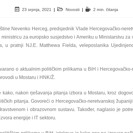
23 srpnja, 2021
Novosti
2 min. čitanja
pštine Nevenko Herceg, predsjednik Vlade Hercegovačko-neretv
 ministricu za europsko susjedstvo i Ameriku u Ministarstvu 
a, u pratnji NJ.E. Matthewa Fielda, veleposlanika Ujedinjeno
ovarano o aktualnim političkim prilikama u BiH i Hercegovačko-n
provodi u Mostaru i HNK/Ž.
 kako, nakon rješavanja pitanja izbora u Mostaru, kroz dogov
litičkih pitanja. Govoreći o Hercegovačko-neretvanskoj županiji 
ravstvenom i obrazovnom sustavu. Također, naglasio je potre
zvora energije i IT sektoru.