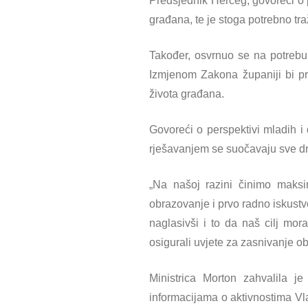
Predsjednik Herceg, govoreći o 
građana, te je stoga potrebno tra
Također, osvrnuo se na potrebu 
Izmjenom Zakona županiji bi pr
života građana.
Govoreći o perspektivi mladih i 
rješavanjem se suočavaju sve drž
„Na našoj razini činimo maksi
obrazovanje i prvo radno iskust
naglasivši i to da naš cilj mo
osigurali uvjete za zasnivanje obi
Ministrica Morton zahvalila 
informacijama o aktivnostima Vlad