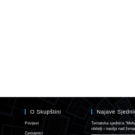
O Skupštini
Najave Sjedni
Povijest
Tematska sjednica “Mehan
obitelji i nasilja nad že
Zastupnici