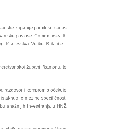
anske županije primili su danas
za vanjske poslove, Commonwealth
g Kraljevstva Velike Britanije i
eretvanskoj županiji/kantonu, te
or, razgovor i kompromis očekuje
istaknuo je njezine specifičnosti
bu snažnijih investiranja u HNŽ