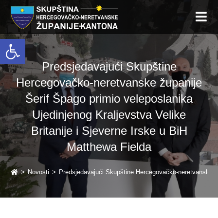
Open toolbar
Predsjedavajući Skupštine
Hercegovačko-neretvanske županije
Šerif Špago primio veleposlanika
Ujedinjenog Kraljevstva Velike
Britanije i Sjeverne Irske u BiH
Matthewa Fielda
>
Novosti
>
Predsjedavajući Skupštine Hercegovačko-neretvanske žup