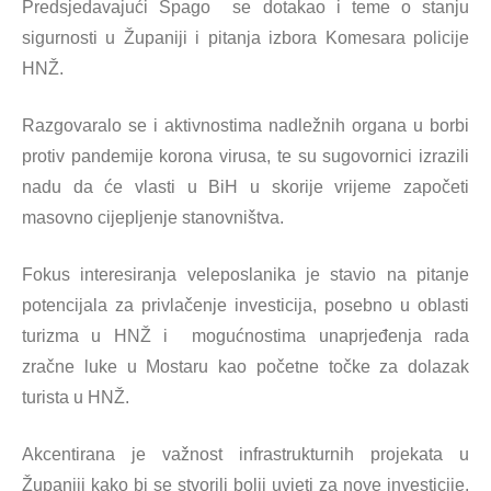
Predsjedavajući Špago se dotakao i teme o stanju
sigurnosti u Županiji i pitanja izbora Komesara policije
HNŽ.
Razgovaralo se i aktivnostima nadležnih organa u borbi
protiv pandemije korona virusa, te su sugovornici izrazili
nadu da će vlasti u BiH u skorije vrijeme započeti
masovno cijepljenje stanovništva.
Fokus interesiranja veleposlanika je stavio na pitanje
potencijala za privlačenje investicija, posebno u oblasti
turizma u HNŽ i mogućnostima unaprjeđenja rada
zračne luke u Mostaru kao početne točke za dolazak
turista u HNŽ.
Akcentirana je važnost infrastrukturnih projekata u
Županiji kako bi se stvorili bolji uvjeti za nove investicije,