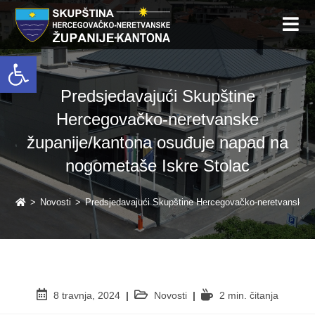
Open toolbar
Predsjedavajući Skupštine
Hercegovačko-neretvanske
županije/kantona osuđuje napad na
nogometaše Iskre Stolac
>
Novosti
>
Predsjedavajući Skupštine Hercegovačko-neretvanske ž
8 travnja, 2024
Novosti
2 min. čitanja