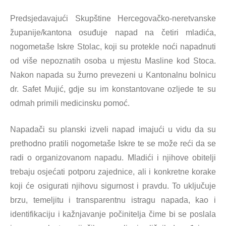
Predsjedavajući Skupštine Hercegovačko-neretvanske
županije/kantona osuđuje napad na četiri mladića,
nogometaše Iskre Stolac, koji su protekle noći napadnuti
od više nepoznatih osoba u mjestu Masline kod Stoca.
Nakon napada su žurno prevezeni u Kantonalnu bolnicu
dr. Safet Mujić, gdje su im konstantovane ozljede te su
odmah primili medicinsku pomoć.
Napadači su planski izveli napad imajući u vidu da su
prethodno pratili nogometaše Iskre te se može reći da se
radi o organizovanom napadu. Mladići i njihove obitelji
trebaju osjećati potporu zajednice, ali i konkretne korake
koji će osigurati njihovu sigurnost i pravdu. To uključuje
brzu, temeljitu i transparentnu istragu napada, kao i
identifikaciju i kažnjavanje počinitelja čime bi se poslala