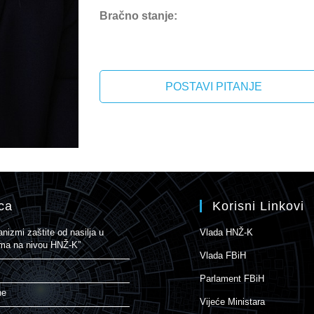
Bračno stanje:
POSTAVI PITANJE
ca
Korisni Linkovi
izmi zaštite od nasilja u
Vlada HNŽ-K
nama na nivou HNŽ-K”
Vlada FBiH
Parlament FBiH
ne
Vijeće Ministara