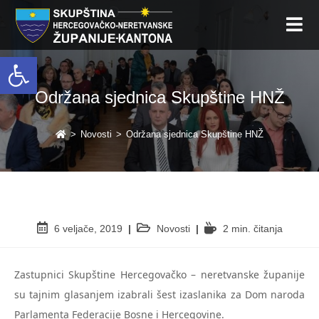
Open toolbar
Održana sjednica Skupštine HNŽ
>
Novosti
>
Održana sjednica Skupštine HNŽ
6 veljače, 2019
Novosti
2 min. čitanja
Zastupnici Skupštine Hercegovačko – neretvanske županije
su tajnim glasanjem izabrali šest izaslanika za Dom naroda
Parlamenta Federacije Bosne i Hercegovine.