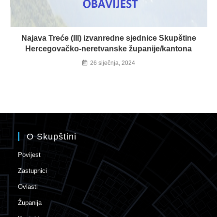
Najava Treće (III) izvanredne sjednice Skupštine
Hercegovačko-neretvanske županije/kantona
26 siječnja, 2024
O Skupštini
Povijest
Zastupnici
Ovlasti
Županija