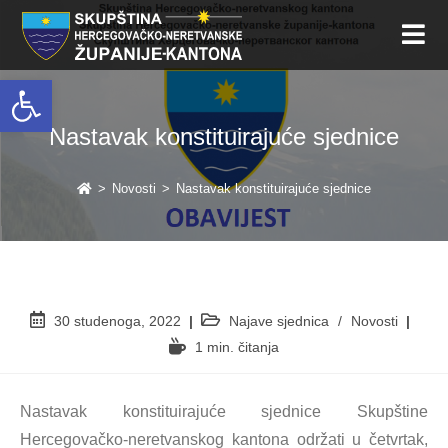
Open toolbar
Nastavak konstituirajuće sjednice
>
Novosti
>
Nastavak konstituirajuće sjednice
30 studenoga, 2022
Najave sjednica
/
Novosti
1 min. čitanja
Nastavak konstituirajuće sjednice Skupštine
Hercegovačko-neretvanskog kantona održati u četvrtak,