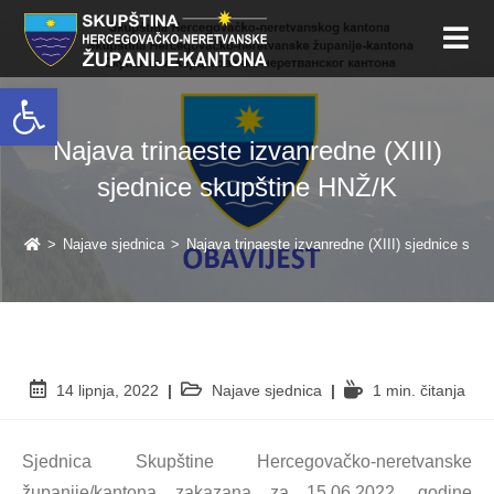
Open toolbar
Najava trinaeste izvanredne (XIII)
sjednice skupštine HNŽ/K
>
Najave sjednica
>
Najava trinaeste izvanredne (XIII) sjednice sku
14 lipnja, 2022
Najave sjednica
1 min. čitanja
Sjednica Skupštine Hercegovačko-neretvanske
županije/kantona zakazana za 15.06.2022. godine