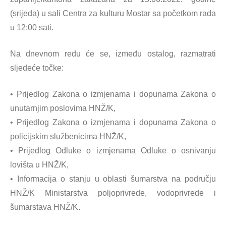
(srijeda) u sali Centra za kulturu Mostar sa početkom rada
u 12:00 sati.
Na dnevnom redu će se, između ostalog, razmatrati
sljedeće točke:
• Prijedlog Zakona o izmjenama i dopunama Zakona o
unutarnjim poslovima HNŽ/K,
• Prijedlog Zakona o izmjenama i dopunama Zakona o
policijskim službenicima HNŽ/K,
• Prijedlog Odluke o izmjenama Odluke o osnivanju
lovišta u HNŽ/K,
• Informacija o stanju u oblasti šumarstva na području
HNŽ/K Ministarstva poljoprivrede, vodoprivrede i
šumarstava HNŽ/K.