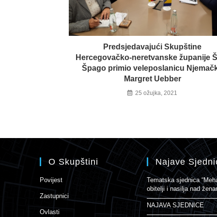
Predsjedavajući Skupštine
Hercegovačko-neretvanske županije Š
Špago primio veleposlanicu Njemač
Margret Uebber
25 ožujka, 2021
O Skupštini
Najave Sjedni
Povijest
Tematska sjednica “Mehan
obitelji i nasilja nad že
Zastupnici
NAJAVA SJEDNICE
Ovlasti