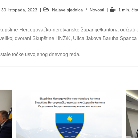
30 listopada, 2023
Najave sjednica
/
Novosti
1 min. čit
Skupštine Hercegovačko-neretvanske županije/kantona održati ć
 velikoj dvorani Skupštine HNŽ/K, Ulica Jakova Baruha Španca b
eostale točke usvojenog dnevnog reda.