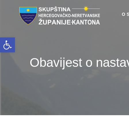
O 
Open toolbar
Obavijest o nasta