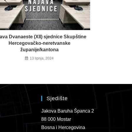
ava Dvanaeste (XII) sjednice Skupštine
Hercegovačko-neretvanske
županije/kantona
13 lipnja, 2024
Sjedište
Jakova Baruha Španca 2
88 000 Mostar
Bosna i Hercegovina