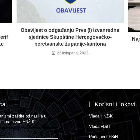
Obavijest o odgađanju Prve (I) izvanredne
erif
sjednice Skupštine Hercegovačko-
Naj
ke
neretvanske županije-kantona
22 listopada, 2023
ca
Korisni Linkovi
izmi zaštite od nasilja u
Vlada HNŽ-K
nama na nivou HNŽ-K”
Vlada FBiH
Parlament FBiH