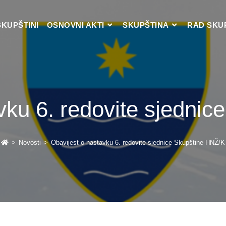
SKUPŠTINI
OSNOVNI AKTI
SKUPŠTINA
RAD SKU
vku 6. redovite sjedni
>
Novosti
>
Obavijest o nastavku 6. redovite sjednice Skupštine HNŽ/K