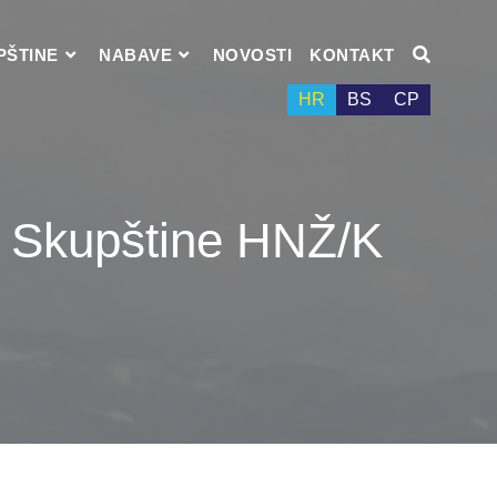
PŠTINE
NABAVE
NOVOSTI
KONTAKT
HR
BS
СР
ce Skupštine HNŽ/K