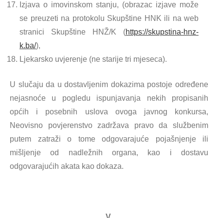
Izjava o imovinskom stanju, (obrazac izjave može
se preuzeti na protokolu Skupštine HNK ili na web
stranici Skupštine HNŽ/K (
https://skupstina-hnz-
k.ba/
),
Ljekarsko uvjerenje (ne starije tri mjeseca).
U slučaju da u dostavljenim dokazima postoje određene
nejasnoće u pogledu ispunjavanja nekih propisanih
općih i posebnih uslova ovoga javnog konkursa,
Neovisno povjerenstvo zadržava pravo da službenim
putem zatraži o tome odgovarajuće pojašnjenje ili
mišljenje od nadležnih organa, kao i dostavu
odgovarajućih akata kao dokaza.
V.