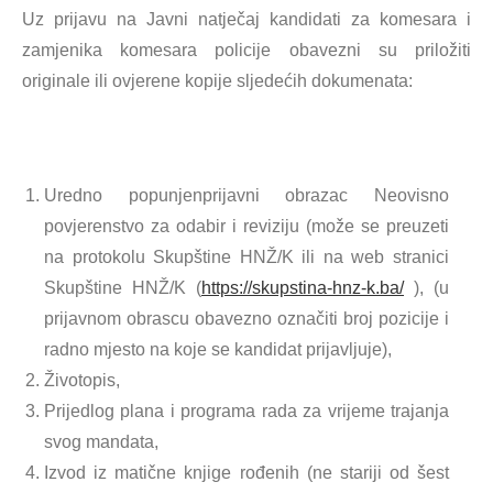
Uz prijavu na Javni natječaj kandidati za komesara i
zamjenika komesara policije obavezni su priložiti
originale ili ovjerene kopije sljedećih dokumenata:
Uredno popunjenprijavni obrazac Neovisno
povjerenstvo za odabir i reviziju (može se preuzeti
na protokolu Skupštine HNŽ/K ili na web stranici
Skupštine HNŽ/K (
https://skupstina-hnz-k.ba/
), (u
prijavnom obrascu obavezno označiti broj pozicije i
radno mjesto na koje se kandidat prijavljuje),
Životopis,
Prijedlog plana i programa rada za vrijeme trajanja
svog mandata,
Izvod iz matične knjige rođenih (ne stariji od šest