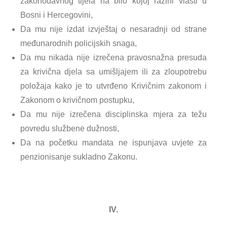
zakonodavnog tijela na bilo kojoj razini vlasti u
Bosni i Hercegovini,
Da mu nije izdat izvještaj o nesaradnji od strane
međunarodnih policijskih snaga,
Da mu nikada nije izrečena pravosnažna presuda
za krivična djela sa umišljajem ili za zloupotrebu
položaja kako je to utvrđeno Krivičnim zakonom i
Zakonom o krivičnom postupku,
Da mu nije izrečena disciplinska mjera za težu
povredu službene dužnosti,
Da na početku mandata ne ispunjava uvjete za
penzionisanje sukladno Zakonu.
IV.