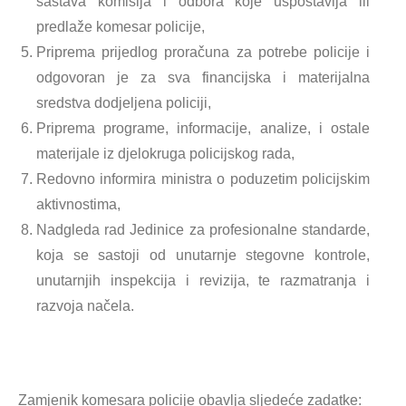
sastava komisija i odbora koje uspostavlja ili
predlaže komesar policije,
Priprema prijedlog proračuna za potrebe policije i
odgovoran je za sva financijska i materijalna
sredstva dodjeljena policiji,
Priprema programe, informacije, analize, i ostale
materijale iz djelokruga policijskog rada,
Redovno informira ministra o poduzetim policijskim
aktivnostima,
Nadgleda rad Jedinice za profesionalne standarde,
koja se sastoji od unutarnje stegovne kontrole,
unutarnjih inspekcija i revizija, te razmatranja i
razvoja načela.
Zamjenik komesara policije obavlja sljedeće zadatke: