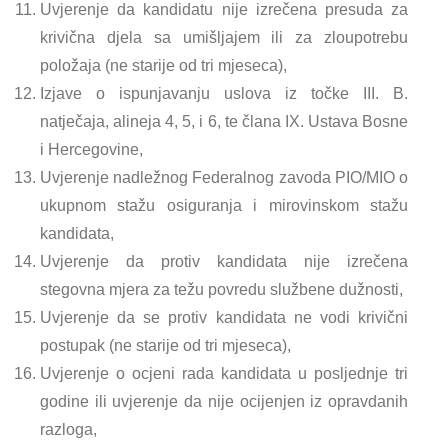
Uvjerenje da kandidatu nije izrečena presuda za
krivična djela sa umišljajem ili za zloupotrebu
položaja (ne starije od tri mjeseca),
Izjave o ispunjavanju uslova iz točke III. B.
natječaja, alineja 4, 5, i 6, te člana IX. Ustava Bosne
i Hercegovine,
Uvjerenje nadležnog Federalnog zavoda PIO/MIO o
ukupnom stažu osiguranja i mirovinskom stažu
kandidata,
Uvjerenje da protiv kandidata nije izrečena
stegovna mjera za težu povredu službene dužnosti,
Uvjerenje da se protiv kandidata ne vodi krivični
postupak (ne starije od tri mjeseca),
Uvjerenje o ocjeni rada kandidata u posljednje tri
godine ili uvjerenje da nije ocijenjen iz opravdanih
razloga,