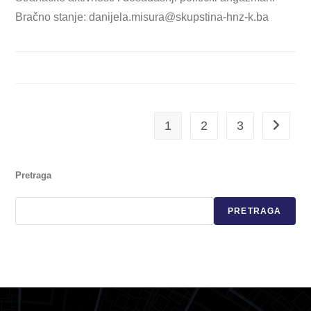
Bračno stanje:
danijela.misura@skupstina-hnz-k.ba
1
2
3
Pretraga
PRETRAGA