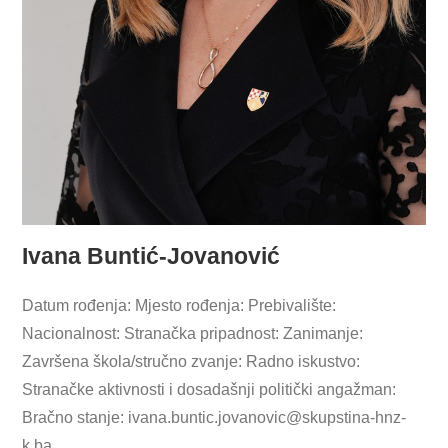
Ivana Buntić-Jovanović
Datum rođenja: Mjesto rođenja: Prebivalište:
Nacionalnost: Stranačka pripadnost: Zanimanje:
Završena škola/stručno zvanje: Radno iskustvo:
Stranačke aktivnosti i dosadašnji politički angažman:
Bračno stanje:
ivana.buntic.jovanovic@skupstina-hnz-
k.ba