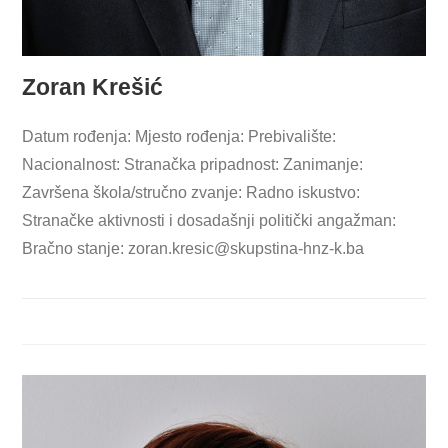
Zoran Krešić
Datum rođenja: Mjesto rođenja: Prebivalište:
Nacionalnost: Stranačka pripadnost: Zanimanje:
Završena škola/stručno zvanje: Radno iskustvo:
Stranačke aktivnosti i dosadašnji politički angažman:
Bračno stanje:
zoran.kresic@skupstina-hnz-k.ba