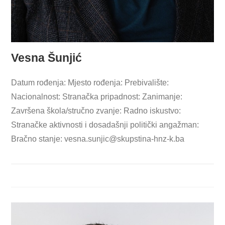
Vesna Šunjić
Datum rođenja: Mjesto rođenja: Prebivalište:
Nacionalnost: Stranačka pripadnost: Zanimanje:
Završena škola/stručno zvanje: Radno iskustvo:
Stranačke aktivnosti i dosadašnji politički angažman:
Bračno stanje:
vesna.sunjic@skupstina-hnz-k.ba