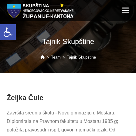
Open toolbar
Tajnik Skupštine
>
Team
>
Tajnik Skupštine
Željka Čule
Završila srednju školu - Novu gimnaziju u Mostaru.
Diplomirala na Pravnom fakultetu u Mostaru 1985 g;
položila pravosudni ispit; govori njemački jezik. Od