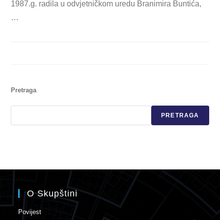
1987.g. radila u odvjetničkom uredu Branimira Buntića,
…
Pretraga
PRETRAGA
O Skupštini
Povijest