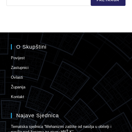
PRETRAGA
O Skupštini
Povijest
Zastupnici
Ovlasti
Županija
Kontakt
Najave Sjednica
Tematska sjednica “Mehanizmi zaštite od nasilja u obitelji i
nasilja nad ženama na nivou HNŽ-K”