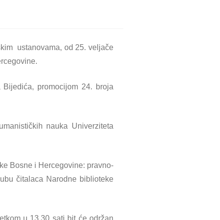
dskim ustanovama, od 25. veljače
ercegovine.
Bijedića, promocijom 24. broja
manističkih nauka Univerziteta
nske Bosne i Hercegovine: pravno-
lubu čitalaca Narodne biblioteke
četkom u 13.30 sati bit će održan