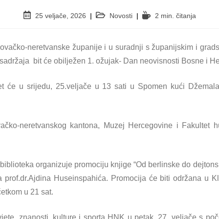
25 veljače, 2026
Novosti
2 min. čitanja
ovačko-neretvanske županije i u suradnji s županijskim i gra
sadržaja bit će obilježen 1. ožujak- Dan neovisnosti Bosne i H
 će u srijedu, 25.veljače u 13 sati u Spomen kući Džemala 
vačko-neretvanskog kantona, Muzej Hercegovine i Fakultet hu
 biblioteka organizuje promociju knjige “Od berlinske do dejto
ora prof.dr.Ajdina Huseinspahića. Promocija će biti održana u K
četkom u 21 sat.
vjete, znanosti, kulture i sporta HNK u petak, 27. veljače s po