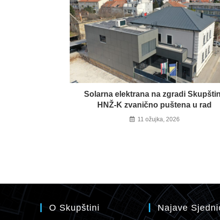
Solarna elektrana na zgradi Skupšti
HNŽ-K zvanično puštena u rad
11 ožujka, 2026
O Skupštini
Najave Sjedni