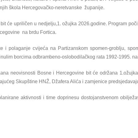
dnjih škola Hercegovačko-neretvanske županije.
bit će upriličen u nedjelju,1. ožujka 2026.godine. Program poči
cegovine na brdu Fortica.
te i polaganje cvijeća na Partizanskom spomen-groblju, spom
ginulim borcima odbrambeno-oslobodilačkog rata 1992-1995. na
a neovisnosti Bosne i Hercegovine bit će održana 1.ožujka
vajućeg Skupštine HNŽ, Džafera Alića i zamjenice predsjedava
lanirane aktivnosti i time doprinesu dostojanstvenom obiljež