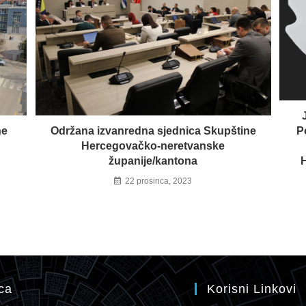
ne
Održana izvanredna sjednica Skupštine
P
Hercegovačko-neretvanske
županije/kantona
22 prosinca, 2023
ca
Korisni Linkovi