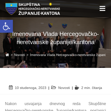
Open toolbar
Imenovana Vlada Hercegovačko-
neretvanske županije/kantona
>
Novosti
>
Imenovana Vlada Hercegovačko-neretvanske županije/k
10 studenoga, 2023
Novosti
2 min. čitanja
Nakon usvajanja dnevnog reda Skupštine
Hercegovačko-neretvanske županije/kantona, poslanici