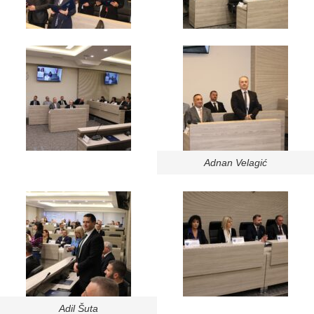
Adnan Velagić
Adil Šuta