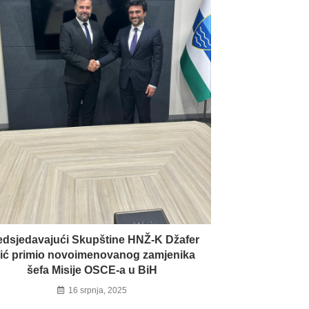
edsjedavajući Skupštine HNŽ-K Džafer
lić primio novoimenovanog zamjenika
šefa Misije OSCE-a u BiH
16 srpnja, 2025