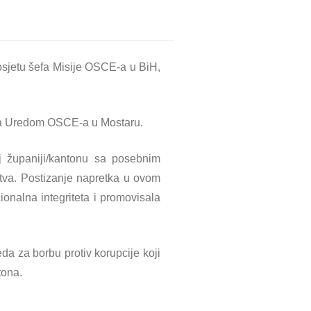
sjetu šefa Misije OSCE-a u BiH,
 sa Uredom OSCE-a u Mostaru.
oj županiji/kantonu sa posebnim
štva. Postizanje napretka u ovom
ionalna integriteta i promovisala
a za borbu protiv korupcije koji
tona.