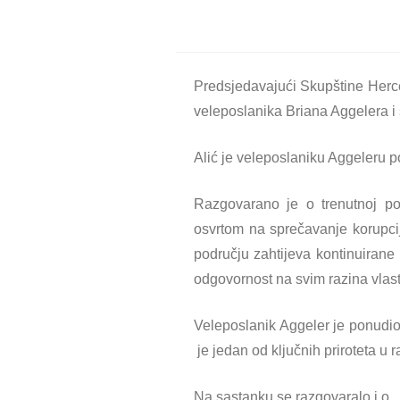
Predsjedavajući Skupštine Herc
veleposlanika Briana Aggelera i 
Alić je veleposlaniku Aggeleru 
Razgovarano je o trenutnoj pol
osvrtom na sprečavanje korupcij
području zahtijeva kontinuirane 
odgovornost na svim razina vlasti
Veleposlanik Aggeler je ponudio
je jedan od ključnih priroteta 
Na sastanku se razgovaralo i o