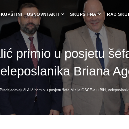
SKUPŠTINI
OSNOVNI AKTI
SKUPŠTINA
RAD SKU
lić primio u posjetu še
veleposlanika Briana Ag
Predsjedavajući Alić primio u posjetu šefa Misije OSCE-a u BiH, veleposlanik