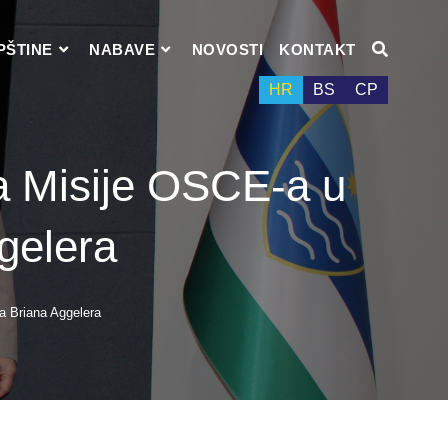
PŠTINE
NABAVE
NOVOSTI
KONTAKT
HR
BS
СР
fa Misije OSCE-a u
gelera
a Briana Aggelera