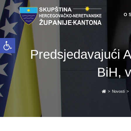
O 
Open toolbar
Predsjedavajući A
BiH, 
>
Novosti
>