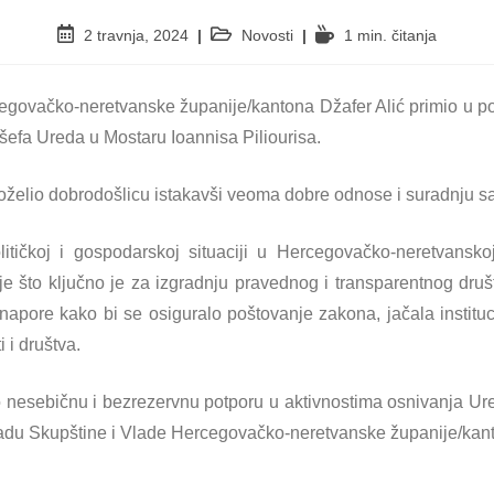
2 travnja, 2024
Novosti
1 min. čitanja
egovačko-neretvanske županije/kantona Džafer Alić primio u po
šefa Ureda u Mostaru Ioannisa Piliourisa.
poželio dobrodošlicu istakavši veoma dobre odnose i suradnju
itičkoj i gospodarskoj situaciji u Hercegovačko-neretvansk
e što ključno je za izgradnju pravednog i transparentnog dru
napore kako bi se osiguralo poštovanje zakona, jačala instituc
 i društva.
 nesebičnu i bezrezervnu potporu u aktivnostima osnivanja Ured
u radu Skupštine i Vlade Hercegovačko-neretvanske županije/kan