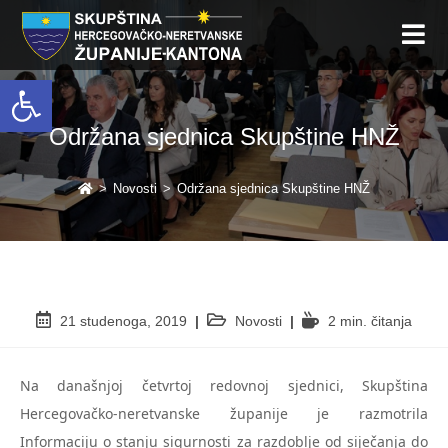
Open toolbar
Održana sjednica Skupštine HNŽ
>
Novosti
>
Održana sjednica Skupštine HNŽ
21 studenoga, 2019
Novosti
2 min. čitanja
Na današnjoj četvrtoj redovnoj sjednici, Skupština
Hercegovačko-neretvanske županije je razmotrila
Informaciju o stanju sigurnosti za razdoblje od siječanja do