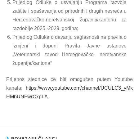
Prijedlog Odluke o usvajanju Programa razvoja
zaštite i spašavanja od prirodnih i drugih nesreća u
Hercegovačko-neretvanskoj županiji/kantonu za
razdoblje 2025.-2029. godina;
Prijedlog Odluke o davanju saglasnosti na pravila o
izmjeni i dopuni Pravila Javne ustanove
„Veterinarski zavod Hercegovačko- neretvanske
županije/kantona“
Prijenos sjednice će biti omogućen putem Youtube
kanala:
https://www.youtube.com/channel/UCULC3_yMk
HMbUNFwrOxpI-A
POVEZANI ČLANCI