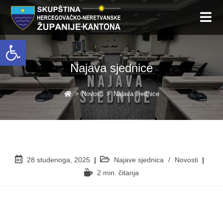
Open toolbar
Najava sjednice
>
Novosti
>
Najava sjednice
28 studenoga, 2025
Najave sjednica
/
Novosti
2 min. čitanja