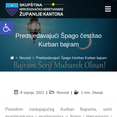
Open toolbar
Predsjedavajući Špago čestitao
Kurban bajram
>
Novosti
>
Predsjedavajući Špago čestitao Kurban bajram
8 srpnja, 2022
Novosti
1 min. čitanja
Povodom nastupajućeg Kurban Bajrama, svim
muslimankama i muslimanima u Bosni i Hercegovini i