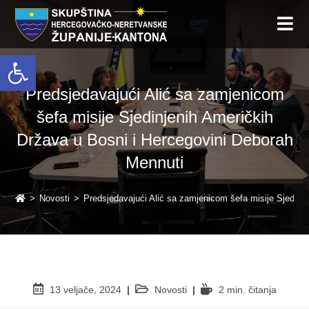
Open toolbar
Predsjedavajući Alić sa zamjenicom
šefa misije Sjedinjenih Američkih
Država u Bosni i Hercegovini Deborah
Mennuti
>
Novosti
>
Predsjedavajući Alić sa zamjenicom šefa misije Sjedinj
13 veljače, 2024
Novosti
2 min. čitanja