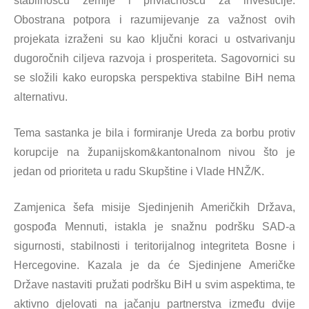
stabilnošću zemlje i privlačnošću za investicije.
Obostrana potpora i razumijevanje za važnost ovih
projekata izraženi su kao ključni koraci u ostvarivanju
dugoročnih ciljeva razvoja i prosperiteta. Sagovornici su
se složili kako europska perspektiva stabilne BiH nema
alternativu.
Tema sastanka je bila i formiranje Ureda za borbu protiv
korupcije na županijskom&kantonalnom nivou što je
jedan od prioriteta u radu Skupštine i Vlade HNŽ/K.
Zamjenica šefa misije Sjedinjenih Američkih Država,
gospođa Mennuti, istakla je snažnu podršku SAD-a
sigurnosti, stabilnosti i teritorijalnog integriteta Bosne i
Hercegovine. Kazala je da će Sjedinjene Američke
Države nastaviti pružati podršku BiH u svim aspektima, te
aktivno djelovati na jačanju partnerstva između dvije