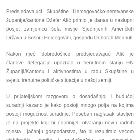
Predsjedavajući Skupštine Hercegovačko-neretvanske
županije/kantona Džafer Alić primio je danas u nastupni
posjet zamjenicu šefa misije Sjedinjenih Američkih
Država u Bosni i Hercegovini, gospođu Deborah Mennuti.
Nakon riječi dobrodošlice, predsjedavajući Alić je
članove delegacije upoznao o trenutnom stanju HN
Županiji/Kantonu i aktivnostima u radu Skupštine u
svjetlu trenutne političke situacije u našoj zemlji.
U prijateljskom razgovoru o dosadašnjoj i budućoj
suradnji kazano je kako postoji mnogo polja na kojima
postoji mogućnost suradnje. Poseban naglasak stavljen
je na projekte koji bi doprinijeli otvaranju novih radnih
mjesta i jačanju gospodarstva, što bi rezultiralo većom